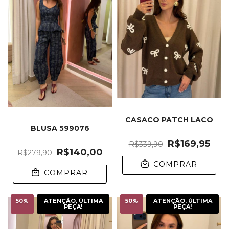
CASACO PATCH LACO
BLUSA 599076
R$169,95
R$339,90
R$140,00
R$279,90
COMPRAR
COMPRAR
50
%
ATENÇÃO, ÚLTIMA
50
%
ATENÇÃO, ÚLTIMA
PEÇA!
PEÇA!