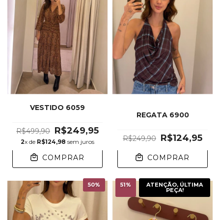
VESTIDO 6059
REGATA 6900
R$249,95
R$499,90
R$124,95
R$249,90
2
x de
R$124,98
sem juros
COMPRAR
COMPRAR
50
%
51
%
ATENÇÃO, ÚLTIMA
PEÇA!