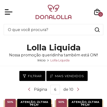
0
Lolla Liquida
Nossa promoção queridinha também está ON!!
Início
Lolla Liquida
FILTRAR
MAIS VENDIDOS
Página
de 10
50
%
ATENÇÃO, ÚLTIMA
50
%
ATENÇÃO, ÚLTIMA
PEÇA!
PEÇA!