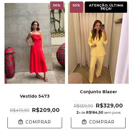
50
%
50
%
ATENÇÃO, ÚLTIMA
PEÇA!
Conjunto Blazer
Vestido 5473
R$329,00
R$659,90
R$209,00
R$419,90
2
x de
R$164,50
sem juros
COMPRAR
COMPRAR