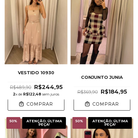
VESTIDO 10930
CONJUNTO JUNIA
R$244,95
R$489,90
R$184,95
R$369,90
2
x de
R$122,48
sem juros
COMPRAR
COMPRAR
50
%
ATENÇÃO, ÚLTIMA
50
%
ATENÇÃO, ÚLTIMA
PEÇA!
PEÇA!