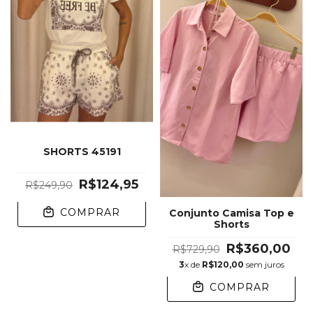
SHORTS 45191
R$124,95
R$249,90
COMPRAR
Conjunto Camisa Top e
Shorts
R$360,00
R$729,90
3
x de
R$120,00
sem juros
COMPRAR