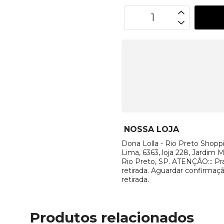
OPÇÕES DE FRETE
Não sei meu CEP
NOSSA LOJA
Dona Lolla - Rio Preto Shopp
Lima, 6363, loja 228, Jardim
Rio Preto, SP. ATENÇÃO::: Praz
retirada. Aguardar confirmaçã
retirada.
Produtos relacionados