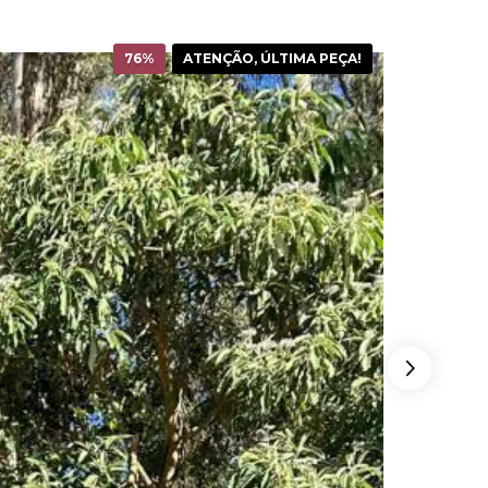
76
%
ATENÇÃO, ÚLTIMA PEÇA!