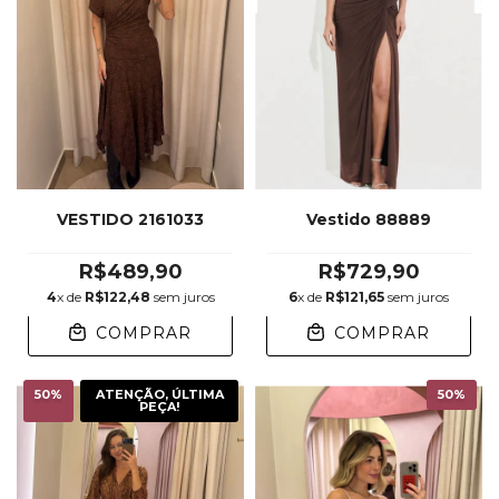
VESTIDO 2161033
Vestido 88889
R$489,90
R$729,90
4
x de
R$122,48
sem juros
6
x de
R$121,65
sem juros
COMPRAR
COMPRAR
50
%
ATENÇÃO, ÚLTIMA
50
%
PEÇA!