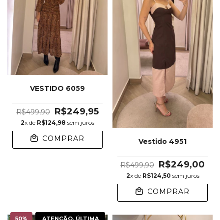
VESTIDO 6059
R$249,95
R$499,90
2
x de
R$124,98
sem juros
COMPRAR
Vestido 4951
R$249,00
R$499,90
2
x de
R$124,50
sem juros
COMPRAR
50
%
ATENÇÃO, ÚLTIMA