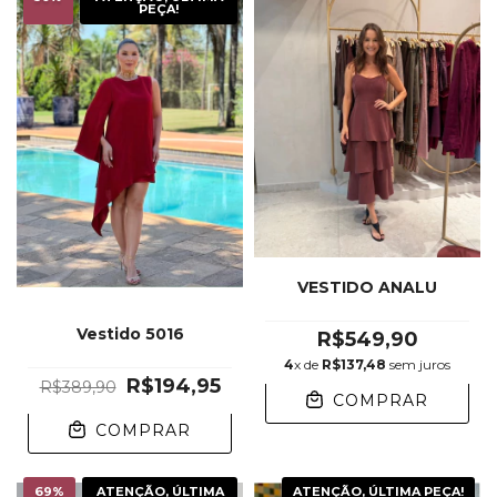
PEÇA!
VESTIDO ANALU
Vestido 5016
R$549,90
4
x de
R$137,48
sem juros
R$194,95
R$389,90
COMPRAR
COMPRAR
69
%
ATENÇÃO, ÚLTIMA
ATENÇÃO, ÚLTIMA PEÇA!