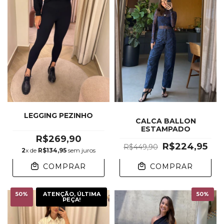
LEGGING PEZINHO
CALCA BALLON
ESTAMPADO
R$269,90
R$224,95
R$449,90
2
x de
R$134,95
sem juros
COMPRAR
COMPRAR
50
%
ATENÇÃO, ÚLTIMA
50
%
PEÇA!