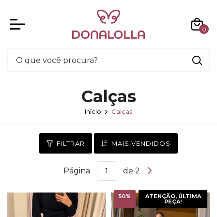
0
Calças
Início
Calças
FILTRAR
MAIS VENDIDOS
Página
de 2
50
%
ATENÇÃO, ÚLTIMA
PEÇA!