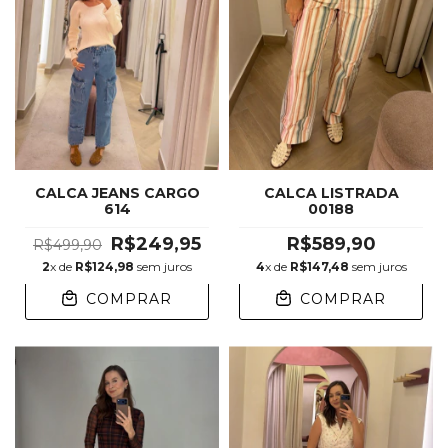
CALCA JEANS CARGO
CALCA LISTRADA
614
00188
R$249,95
R$589,90
R$499,90
2
x de
R$124,98
sem juros
4
x de
R$147,48
sem juros
COMPRAR
COMPRAR