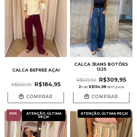
CALCA JEANS BOTÕES
1225
CALCA BEFREE AÇAI
R$309,95
R$619,90
R$184,95
R$369,90
2
x de
R$154,98
sem juros
COMPRAR
COMPRAR
50
%
ATENÇÃO, ÚLTIMA
ATENÇÃO, ÚLTIMA PEÇA!
PEÇA!